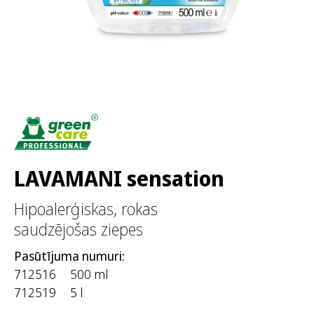
LAVAMANI sensation
Hipoalerģiskas, rokas
saudzējošas ziepes
Pasūtījuma numuri:
712516
500 ml
712519
5 l