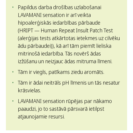
Papildus darba drošības uzlabošanai
LAVAMANI sensation ir arī veikta
hipoalerģiskās iedarbības pārbaude
(HRIPT — Human Repeat Insult Patch Test
(alerģijas tests atkārtotas ietekmes uz cilvēku
ādu pārbaudei)), kā arī tām piemīt lieliska
mitrinošā iedarbība. Tās novērš ādas
izžūšanu un neizjauc ādas mitruma līmeni.
Tām ir viegls, patīkams ziedu aromāts.
Tām ir ādai neitrāls pH līmenis un tās nesatur
krāsvielas.
LAVAMANI sensation rūpējas par nākamo
paaudzi, jo to sastāvā pārsvarā ietilpst
atjaunojamie resursi.