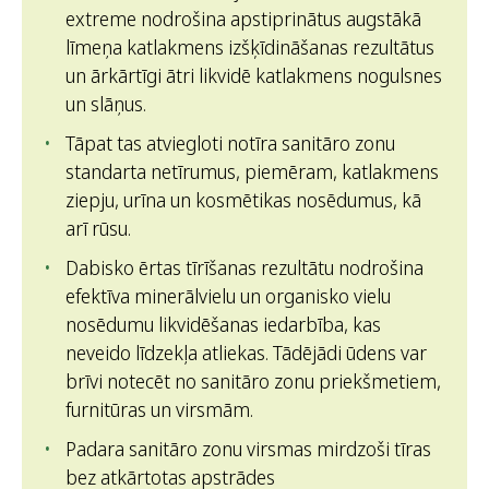
extreme nodrošina apstiprinātus augstākā
līmeņa katlakmens izšķīdināšanas rezultātus
un ārkārtīgi ātri likvidē katlakmens nogulsnes
un slāņus.
Tāpat tas atviegloti notīra sanitāro zonu
standarta netīrumus, piemēram, katlakmens
ziepju, urīna un kosmētikas nosēdumus, kā
arī rūsu.
Dabisko ērtas tīrīšanas rezultātu nodrošina
efektīva minerālvielu un organisko vielu
nosēdumu likvidēšanas iedarbība, kas
neveido līdzekļa atliekas. Tādējādi ūdens var
brīvi notecēt no sanitāro zonu priekšmetiem,
furnitūras un virsmām.
Padara sanitāro zonu virsmas mirdzoši tīras
bez atkārtotas apstrādes