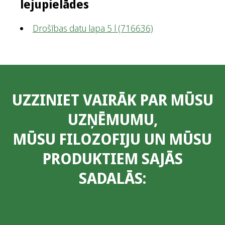
lejupielādes
Drošības datu lapa 5 l
(716636)
UZZINIET VAIRĀK PAR MŪSU
UZŅĒMUMU,
MŪSU FILOZOFIJU UN MŪSU
PRODUKTIEM SAJĀS
SADALĀS: