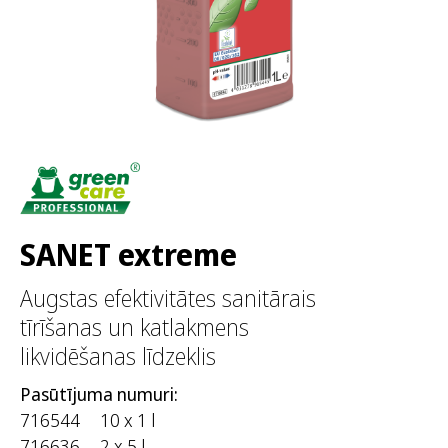
SANET extreme
Augstas efektivitātes sanitārais
tīrīšanas un katlakmens
likvidēšanas līdzeklis
Pasūtījuma numuri:
716544
10 x 1 l
716636
2 x 5 l