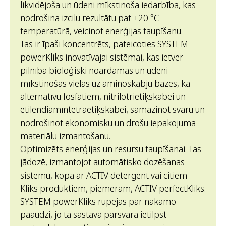
likvidējoša un ūdeni mīkstinoša iedarbība, kas
nodrošina izcilu rezultātu pat +20 °C
temperatūrā, veicinot enerģijas taupīšanu.
Tas ir īpaši koncentrēts, pateicoties SYSTEM
powerKliks inovatīvajai sistēmai, kas ietver
pilnībā bioloģiski noārdāmas un ūdeni
mīkstinošas vielas uz aminoskābju bāzes, kā
alternatīvu fosfātiem, nitrilotrietiķskābei un
etilēndiamīntetraetiķskābei, samazinot svaru un
nodrošinot ekonomisku un drošu iepakojuma
materiālu izmantošanu.
Optimizēts enerģijas un resursu taupīšanai. Tas
jādozē, izmantojot automātisko dozēšanas
sistēmu, kopā ar ACTIV detergent vai citiem
Kliks produktiem, piemēram, ACTIV perfectKliks.
SYSTEM powerKliks rūpējas par nākamo
paaudzi, jo tā sastāvā pārsvarā ietilpst