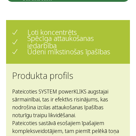
Ļoti koncentrēts
Spēcīga attaukošanas
iedarbība
Ūdeni mīkstinošas īpašības
Produkta profils
Pateicoties SYSTEM powerKLIKS augstajai
sārmainībai, tas ir efektīvs risinājums, kas
nodrošina izcilas attaukošanas īpašības
noturīgu traipu likvidēšanai.
Pateicoties sastāvā esošajiem īpašajiem
kompleksveidotājiem, tam piemīt pelēkā toņa