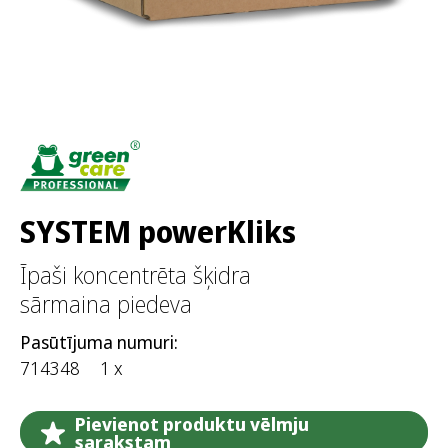
SYSTEM powerKliks
Īpaši koncentrēta šķidra
sārmaina piedeva
Pasūtījuma numuri:
714348
1 x
Pievienot produktu vēlmju
sarakstam