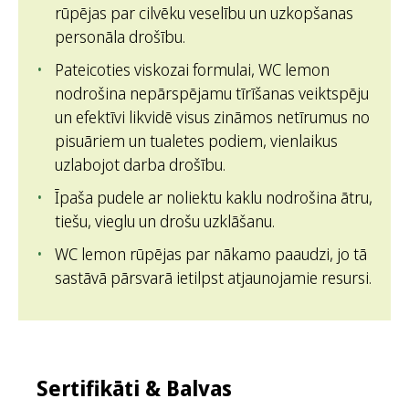
rūpējas par cilvēku veselību un uzkopšanas
personāla drošību.
Pateicoties viskozai formulai, WC lemon
nodrošina nepārspējamu tīrīšanas veiktspēju
un efektīvi likvidē visus zināmos netīrumus no
pisuāriem un tualetes podiem, vienlaikus
uzlabojot darba drošību.
Īpaša pudele ar noliektu kaklu nodrošina ātru,
tiešu, vieglu un drošu uzklāšanu.
WC lemon rūpējas par nākamo paaudzi, jo tā
sastāvā pārsvarā ietilpst atjaunojamie resursi.
Sertifikāti & Balvas