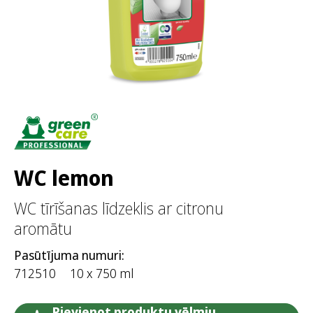
WC lemon
WC tīrīšanas līdzeklis ar citronu
aromātu
Pasūtījuma numuri:
712510
10 x 750 ml
Pievienot produktu vēlmju